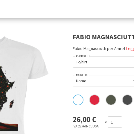
FABIO MAGNASCIUTT
Fabio Magnasciutti per Amref
Legg
PRODOTTO
T-Shirt
MODELLO
Uomo
26,00
€
×
IVA 22% INCLUSA