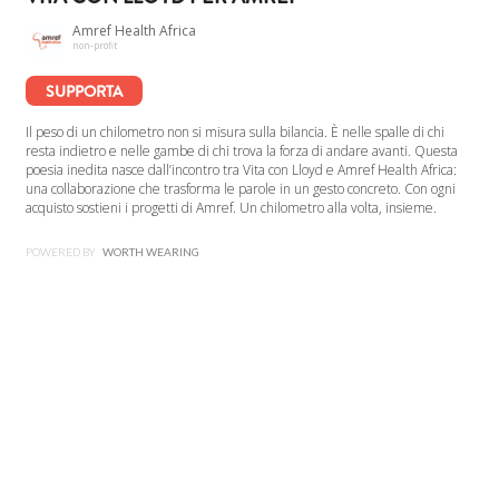
Amref Health Africa
non-profit
SUPPORTA
Il peso di un chilometro non si misura sulla bilancia. È nelle spalle di chi
resta indietro e nelle gambe di chi trova la forza di andare avanti. Questa
poesia inedita nasce dall’incontro tra Vita con Lloyd e Amref Health Africa:
una collaborazione che trasforma le parole in un gesto concreto. Con ogni
acquisto sostieni i progetti di Amref. Un chilometro alla volta, insieme.
POWERED BY
WORTH WEARING